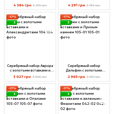
"Капли Рассвета" 098
4 384 грн
4 291 грн
5 295 грн
5 183 грн
−17%
−17%
3
3
Серебряный набор Аврора
Серебряный набор
с золотыми вставками и
Дельфин с золотыми
Александритами 104
вставками и Лунным камнем
3 027 грн
2 965 грн
3 656 грн
3 581 грн
105-01
−17%
−17%
3
3