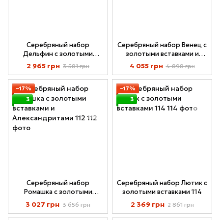
Серебряный набор
Серебряный набор Венец с
Дельфин с золотыми
золотыми вставками и
вставками и Опалами 105-
зелеными Фианитами 042-
2 965 грн
4 055 грн
3 581 грн
4 898 грн
07
02
−17%
−17%
3
3
Серебряный набор
Серебряный набор Лютик с
Ромашка с золотыми
золотыми вставками 114
вставками и
3 027 грн
2 369 грн
3 656 грн
2 861 грн
Александритами 112