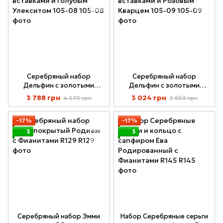
Серебряный набор
Серебряный набор
Дельфин с золотыми
Дельфин с золотыми
вставками и Голубым
вставками и Розовым
3 788 грн
3 024 грн
4 575 грн
3 653 грн
Улекситом 105-08
Кварцем 105-09
−17%
−17%
3
3
Серебряный набор Эмми
Набор Серебряные серьги