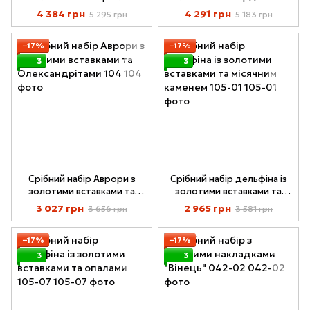
Світанку" 098
4 384 грн
4 291 грн
5 295 грн
5 183 грн
−17%
−17%
3
3
Срібний набір Аврори з
Срібний набір дельфіна із
золотими вставками та
золотими вставками та
Олександрітами 104
місячним каменем 105-01
3 027 грн
2 965 грн
3 656 грн
3 581 грн
−17%
−17%
3
3