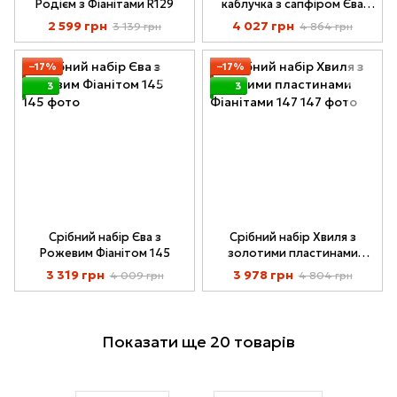
Родієм з Фіанітами R129
каблучка з сапфіром Єва
Родований з Фіанітами R145
2 599 грн
4 027 грн
3 139 грн
4 864 грн
−17%
−17%
3
3
Срібний набір Єва з
Срібний набір Хвиля з
Рожевим Фіанітом 145
золотими пластинами
Фіанітами 147
3 319 грн
3 978 грн
4 009 грн
4 804 грн
Показати ще 20 товарів