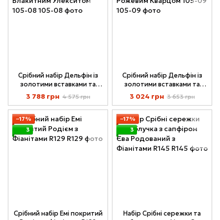
Срібний набір Дельфін із
Срібний набір Дельфін із
золотими вставками та
золотими вставками та
Блакитним Улекситом 105-
Рожевим Кварцом 105-09
3 788 грн
3 024 грн
4 575 грн
3 653 грн
08
−17%
−17%
3
3
Срібний набір Емі покритий
Набір Срібні сережки та