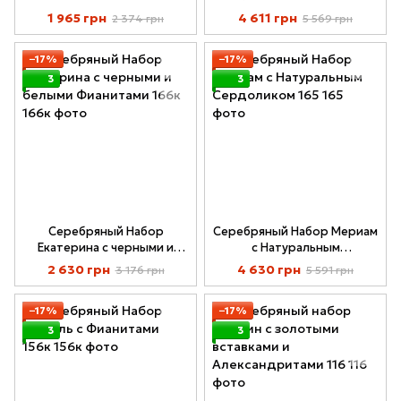
Натуральным Хризолитом
1 965 грн
4 611 грн
2 374 грн
5 569 грн
169к
−17%
−17%
3
3
Серебряный Набор
Серебряный Набор Мериам
Екатерина с черными и
с Натуральным
белыми Фианитами 166к
Сердоликом 165
2 630 грн
4 630 грн
3 176 грн
5 591 грн
−17%
−17%
3
3