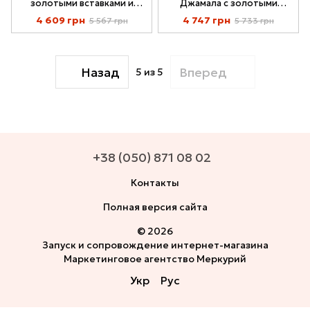
золотыми вставками и
Джамала с золотыми
Натуральной Бирюзой
вставками и Красным
4 609 грн
4 747 грн
5 567 грн
5 733 грн
169гарн
Кораллом 033-09
Назад
Вперед
5
из 5
+38 (050) 871 08 02
Контакты
Полная версия сайта
© 2026
Запуск и сопровождение интернет-магазина
Маркетинговое агентство Меркурий
Укр
Рус