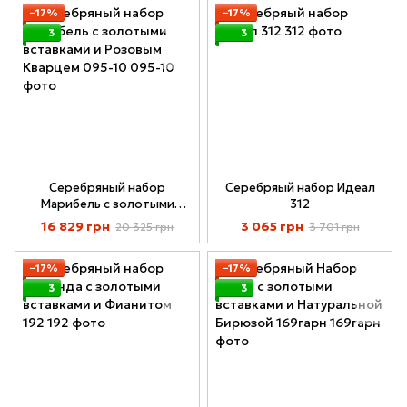
−17%
−17%
3
3
Серебряный набор
Серебряый набор Идеал
Марибель с золотыми
312
вставками и Розовым
16 829 грн
3 065 грн
20 325 грн
3 701 грн
Кварцем 095-10
−17%
−17%
3
3