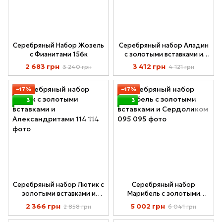
Серебряный Набор Жозель
Серебряный набор Аладин
с Фианитами 156к
с золотыми вставками и
Александритами 116
2 683 грн
3 412 грн
3 240 грн
4 121 грн
−17%
−17%
3
3
Серебряный набор Лютик с
Серебряный набор
золотыми вставками и
Марибель с золотыми
Александритами 114
вставками и Сердоликом
2 366 грн
5 002 грн
2 858 грн
6 041 грн
095