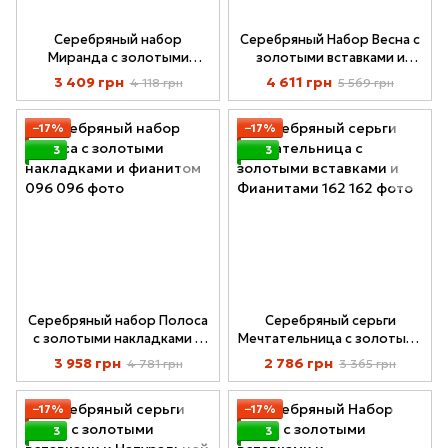
Серебряный набор
Серебряный Набор Весна с
Миранда с золотыми
золотыми вставками и
вставками и Фианитом 192
Натуральной Бирюзой
3 409 грн
4 611 грн
4 118 грн
5 569 грн
169гарн
−17%
−17%
3
3
Серебряный набор Полоса
Серебряный серьги
с золотыми накладками и
Мечтательница с золотыми
фианитом 096
вставками и Фианитами 162
3 958 грн
2 786 грн
4 781 грн
3 365 грн
−17%
−17%
3
3