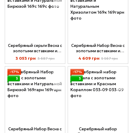
Серебряный серьги Весна с
Серебряный Набор Весна с
золотыми вставками и
золотыми вставками и
Натуральной Бирюзой 169с
Натуральным Хризолитом
3 053 грн
4 609 грн
3 687 грн
5 567 грн
169к
−17%
−17%
3
3
Серебряный Набор Весна с
Серебряный набор