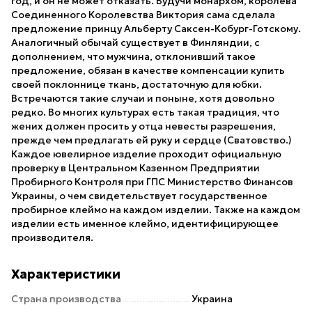
год, и он не может отказать. Будучи монархом, королева
Соединенного Королевства Виктория сама сделала
предложение принцу Альберту Саксен-Кобург-Готскому.
Аналогичный обычай существует в Финляндии, с
дополнением, что мужчина, отклонивший такое
предложение, обязан в качестве компенсации купить
своей поклоннице ткань, достаточную для юбки.
Встречаются такие случаи и поныне, хотя довольно
редко. Во многих культурах есть такая традиция, что
жених должен просить у отца невесты разрешения,
прежде чем предлагать ей руку и сердце (Сватовство.)
Каждое ювелирное изделие проходит официальную
проверку в Центральном Казенном Предприятии
Пробирного Контроля при ГПС Министерство Финансов
Украины, о чем свидетельствует государственное
пробирное клеймо на каждом изделии. Также на каждом
изделии есть именное клеймо, идентифицирующее
производителя.
Характеристики
Страна производства
Украина