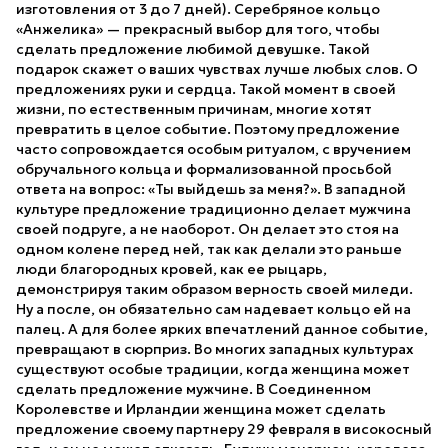
изготовления от 3 до 7 дней). Серебряное кольцо
«Анжелика» — прекрасный выбор для того, чтобы
сделать предложение любимой девушке. Такой
подарок скажет о ваших чувствах лучше любых слов. О
предложениях руки и сердца. Такой момент в своей
жизни, по естественным причинам, многие хотят
превратить в целое событие. Поэтому предложение
часто сопровождается особым ритуалом, с вручением
обручального кольца и формализованной просьбой
ответа на вопрос: «Ты выйдешь за меня?». В западной
культуре предложение традиционно делает мужчина
своей подруге, а не наоборот. Он делает это стоя на
одном колене перед ней, так как делали это раньше
люди благородных кровей, как ее рыцарь,
демонстрируя таким образом верность своей миледи.
Ну а после, он обязательно сам надевает кольцо ей на
палец. А для более ярких впечатлений данное событие,
превращают в сюрприз. Во многих западных культурах
существуют особые традиции, когда женщина может
сделать предложение мужчине. В Соединенном
Королевстве и Ирландии женщина может сделать
предложение своему партнеру 29 февраля в високосный