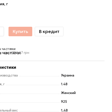
ия, г
Купить
В кредит
А ЧАСТЯМИ
ежа по 256.67 грн
ристики
оизводства
Украина
, г
1.48
Женский
925
ельный вес
1,48