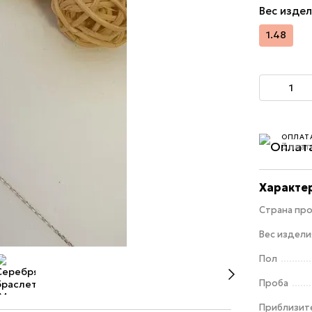
Вес издел
1.48
ОПЛАТ
3 плат
Характе
Страна пр
Вес изделия
Пол
Проба
Приблизит