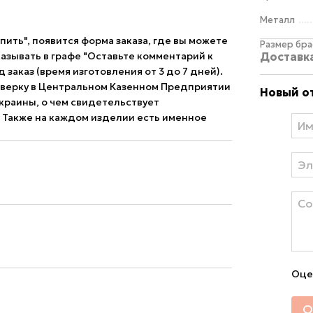
Металл
упить", появится форма заказа, где вы можете
Размер бра
Доставк
азывать в графе "Оставьте комментарий к
д заказ (время изготовления от 3 до 7 дней).
верку в Центральном Казенном Предприятии
Новый о
краины, о чем свидетельствует
 Также на каждом изделии есть именное
Оце
О