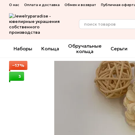
Перейти к основному контенту
О нас
Оплата и доставка
Обмен и возврат
Публичная оферт
Обручальные
Наборы
Кольца
Серьги
кольца
−17%
3