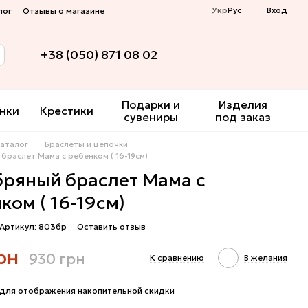
Укр
Рус
Вход
лог
Отзывы о магазине
+38 (050) 871 08 02
Подарки и
Изделия
нки
Крестики
сувениры
под заказ
Каталог
Браслеты и цепочки
браслет Мама с ребенком ( 16-19см)
ряный браслет Мама с
ком ( 16-19см)
Артикул: 803бр
Оставить отзыв
рн
930 грн
К сравнению
В желания
для отображения накопительной скидки