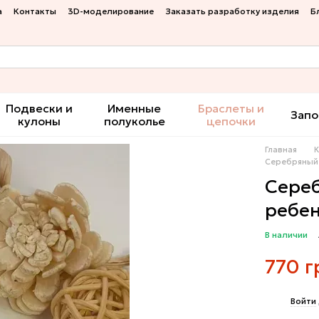
а
Контакты
3D-моделирование
Заказать разработку изделия
Б
Подвески и
Именные
Браслеты и
Запо
кулоны
полуколье
цепочки
Главная
Серебряный 
Сереб
ребен
В наличии
770 г
%
Войти