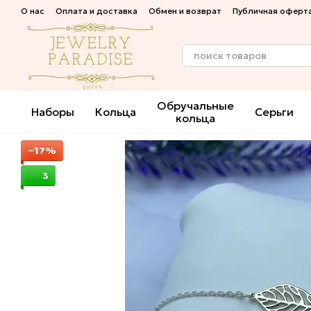
Перейти к основному контенту
О нас
Оплата и доставка
Обмен и возврат
Публичная оферт
Обручальные
Наборы
Кольца
Серьги
кольца
−17%
3