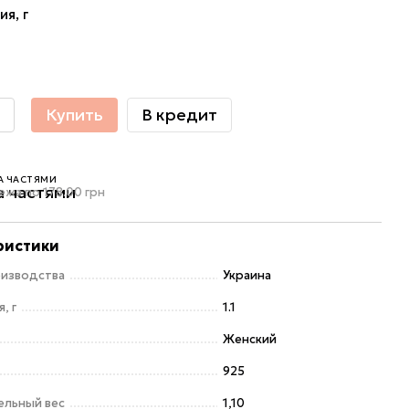
ия, г
Купить
В кредит
А ЧАСТЯМИ
ежа по 178.00 грн
ристики
оизводства
Украина
, г
1.1
Женский
925
ельный вес
1,10