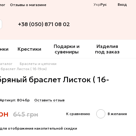
Укр
Рус
Вход
лог
Отзывы о магазине
+38 (050) 871 08 02
Подарки и
Изделия
нки
Крестики
сувениры
под заказ
Каталог
Браслеты и цепочки
браслет Листок ( 16-19см)
ряный браслет Листок ( 16-
Артикул: 804бр
Оставить отзыв
рн
645 грн
К сравнению
В желания
для отображения накопительной скидки