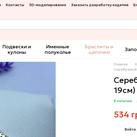
а
Контакты
3D-моделирование
Заказать разработку изделия
Б
Подвески и
Именные
Браслеты и
Запо
кулоны
полуколье
цепочки
Главная
Серебряный 
Сереб
19см)
В наличии
534 г
%
Войти