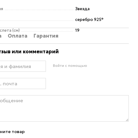
ня
Звезда
серебро 925°
слета (см)
19
а
Оплата
Гарантия
тзыв или комментарий
Войти с помощью
ните товар