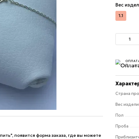
Вес издел
1.1
ОПЛАТ
3 плат
Характе
Страна пр
Вес изделия
Пол
Проба
упить", появится форма заказа, где вы можете
Приблизит