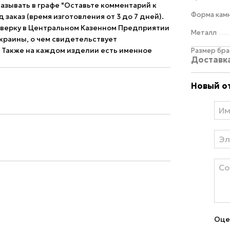
азывать в графе "Оставьте комментарий к
Форма кам
д заказ (время изготовления от 3 до 7 дней).
верку в Центральном Казенном Предприятии
Металл
краины, о чем свидетельствует
 Также на каждом изделии есть именное
Размер бра
Доставк
Новый о
Оце