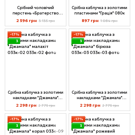
Срібний чоловічий
Срібна каблучка з золотими
перстень «Братерство
пластинами "Грація" 080к
Сталі» (Brotherhood of
2 596 грн
897 грн
3 135 грн
1 084 грн
Steel)
−17%
−17%
3
3
Срібна каблучка з золотими
Срібна каблучка з золотими
накладками "Джамала"
накладками "Джамала"
малахіт 033к-02
бірюза 033к-03
2 298 грн
2 298 грн
2 775 грн
2 775 грн
−17%
−17%
3
3