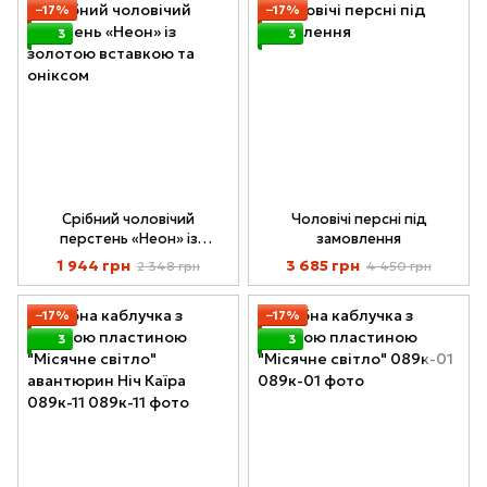
−17%
−17%
3
3
Срібний чоловічий
Чоловічі персні під
перстень «Неон» із
замовлення
золотою вставкою та
1 944 грн
3 685 грн
2 348 грн
4 450 грн
оніксом
−17%
−17%
3
3