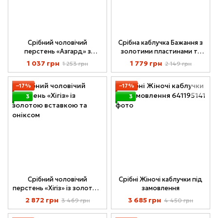
Срібний чоловічий
Срібна каблучка Бажання з
перстень «Азгард» з
золотими пластинами та
фіанітом
Рожевим Фіанітом 071к-10
1 037 грн
1 779 грн
1 253 грн
2 149 грн
−17%
−17%
3
3
Срібний чоловічий
Срібні Жіночі каблучки під
перстень «Хігіз» із золотою
замовлення
вставкою та оніксом
2 872 грн
3 685 грн
3 469 грн
4 450 грн