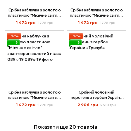
Срібна каблучка з золотою
Срібна каблучка з золотою
пластиною "Місячне світло"
пластиною "Місячне світло"
авантюрин Ніч Каїра 089к-11
089к-01
1 472 грн
1 472 грн
1 778 грн
1 778 грн
−17%
−17%
3
3
Срібна каблучка з золотою
Срібний чоловічий
пластиною "Місячне світло"
перстень з гербом України
авантюрин золотий пісок
«Тризуб»
1 472 грн
2 906 грн
1 778 грн
3 510 грн
089к-19
Показати ще 20 товарів