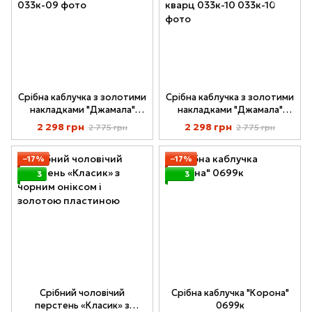
Срібна каблучка з золотими
Срібна каблучка з золотими
накладками "Джамала"
накладками "Джамала"
корал 033к-09
рожевий кварц 033к-10
2 298 грн
2 298 грн
2 775 грн
2 775 грн
−17%
−17%
3
3
Срібний чоловічий
Срібна каблучка "Корона"
перстень «Класик» з
0699к