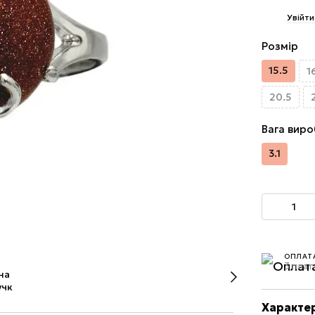
%
Увійти
Розмір
15.5
1
20.5
Вага виро
3.1
ОПЛАТ
3 плат
Характе