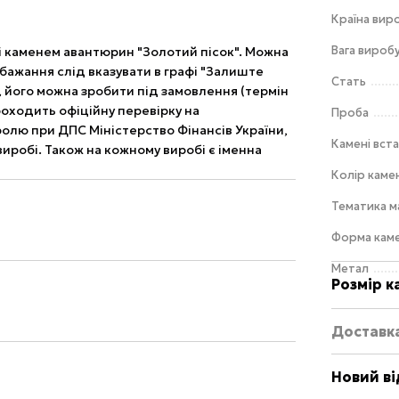
Країна вир
Вага виробу
і каменем авантюрин "Золотий пісок". Можна
обажання слід вказувати в графі "Залиште
Стать
, його можна зробити під замовлення (термін
роходить офіційну перевірку на
Проба
лю при ДПС Міністерство Фінансів України,
Камені вст
робі. Також на кожному виробі є іменна
Колір каме
Тематика 
Форма кам
Метал
Розмір к
Доставк
Новий ві