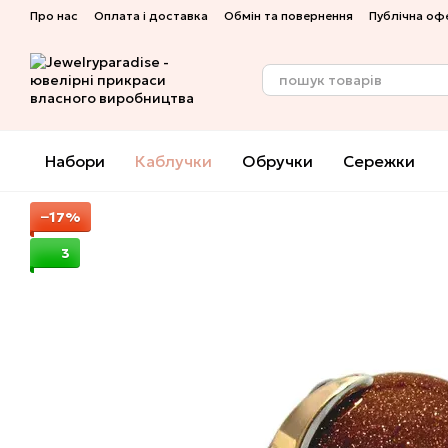
Перейти до основного контенту
Про нас
Оплата і доставка
Обмін та повернення
Публічна оф
Набори
Каблучки
Обручки
Сережки
−17%
3