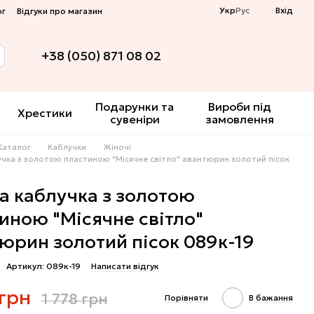
Укр
Рус
Вхід
ог
Відгуки про магазин
+38 (050) 871 08 02
Подарунки та
Вироби під
Хрестики
сувеніри
замовлення
Каталог
Каблучки
Жіночі
учка з золотою пластиною "Місячне світло" авантюрин золотий пісок
а каблучка з золотою
иною "Місячне світло"
юрин золотий пісок 089к-19
Артикул: 089к-19
Написати відгук
 грн
1 778 грн
Порівняти
В бажання