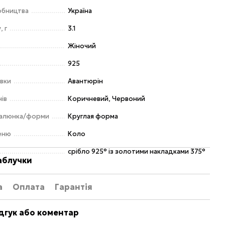
обництва
Україна
, г
3.1
Жіночий
925
авки
Авантюрін
нів
Коричневий, Червоний
малюнка/форми
Круглая форма
еню
Коло
срібло 925° із золотими накладками 375°
аблучки
а
Оплата
Гарантія
дгук або коментар