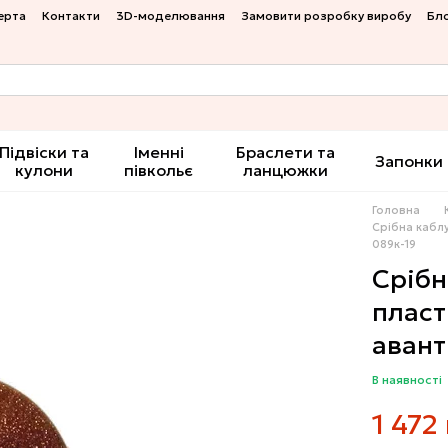
ерта
Контакти
3D-моделювання
Замовити розробку виробу
Бл
Підвіски та
Іменні
Браслети та
Запонки
кулони
півкольє
ланцюжки
Головна
Срібна кабл
089к-19
Срібн
пласт
авант
В наявності
1 472