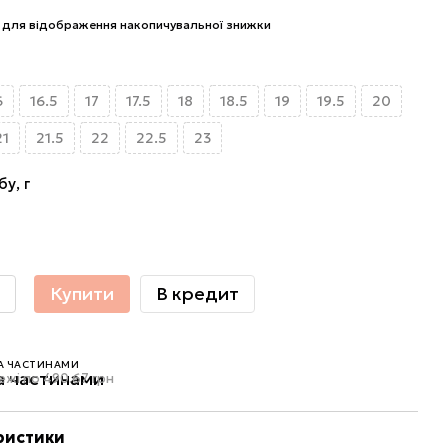
для відображення накопичувальної знижки
6
16.5
17
17.5
18
18.5
19
19.5
20
21
21.5
22
22.5
23
бу, г
Купити
В кредит
А ЧАСТИНАМИ
ежі по 490.67 грн
ристики