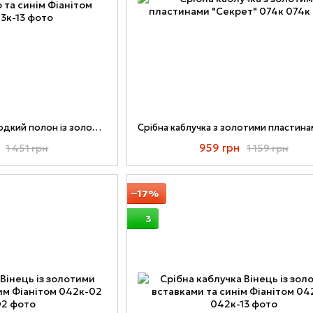
Срібний перстень Солодкий полон із золотою вставкою та синім Фіанітом 053к-13
959 грн
1 451 грн
1 159 грн
−17%
3