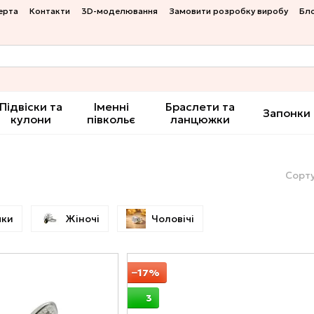
ерта
Контакти
3D-моделювання
Замовити розробку виробу
Бл
Підвіски та
Іменні
Браслети та
Запонки
кулони
півкольє
ланцюжки
Сорту
чки
Жіночі
Чоловічі
−17%
3