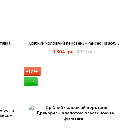
Срібна каблучка Вінець із золотими вставками та синім Фіанітом 042к-13
Срібний чоловічий перстень «Рамсес» із золотою пластиною та оніксом
1 804 грн
2 179 грн
−17%
3