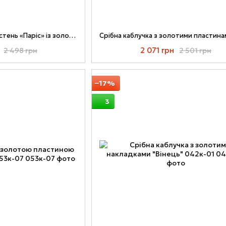
Срібний чоловічий перстень «Паріс» із золотою пластиною та фіанітами
2 071 грн
2 498 грн
2 501 грн
−17%
3