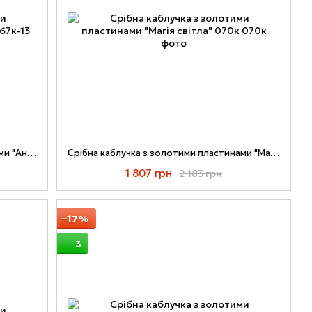
Срібна каблучка з золотими пластинами "Анжеліка" 067к-13
Срібна каблучка з золотими пластинами "Магія світла" 070к
1 807 грн
2 183 грн
−17%
3