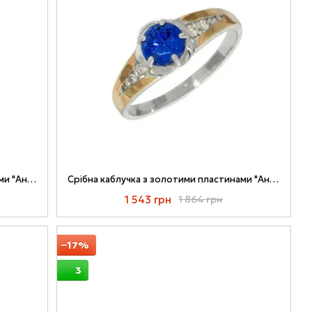
Срібна каблучка з золотими пластинами "Анжеліка" 067к-01
Срібна каблучка з золотими пластинами "Анжеліка" 067к-03
1 543 грн
1 864 грн
−17%
3