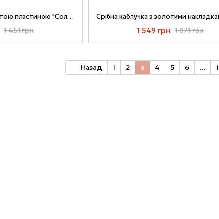
Срібна каблучка з золотою пластиною "Солодкий полон" 053к-07
1 549 грн
1 451 грн
1 871 грн
Назад
1
2
3
4
5
6
...
1