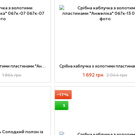
Срібна каблучка з золотими пластинами "Анжеліка" 067к-07
1 692 грн
1 864 грн
2 044 грн
−17%
3