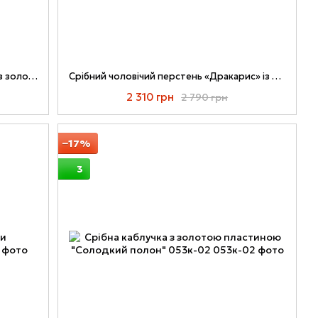
Срібний чоловічий перстень «Уельс» із золотою пластиною та чорним оніксом
Срібний чоловічий перстень «Дракарис» із золотою пластиною та фіанітами
2 310 грн
2 790 грн
−17%
3