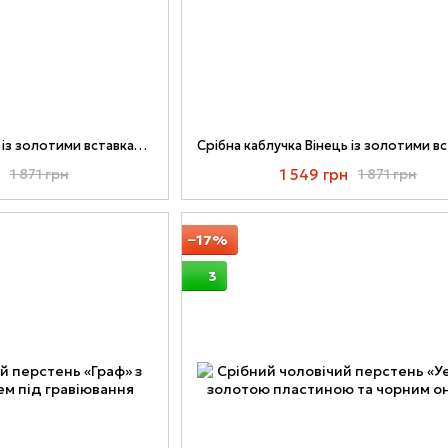
Срібна каблучка Вінець із золотими вставками та зеленим Фіанітом 042к-02
1 549 грн
1 871 грн
1 871 грн
−17%
3