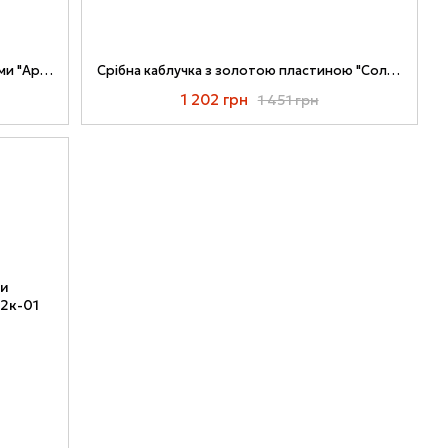
Срібна каблучка з золотими пластинами "Аркадія" 078к
Срібна каблучка з золотою пластиною "Солодкий полон" 053к-02
1 202 грн
1 451 грн