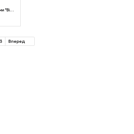
Срібна каблучка з золотими накладками "Вінець" 042к-01
3
Вперед