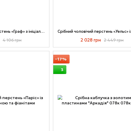
Срібний чоловічий перстень «Граф» з ініціалами та місцем під гравіювання
2 028 грн
4 106 грн
2 449 грн
−17%
3