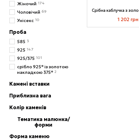
174
Жіночий
69
Чоловічий
1 202 грн
10
Унісекс
Проба
3
585
147
925
101
925/375
срібло 925° із золотою
2
накладкою 375°
Камені вставки
Приблизна вага
Колір каменів
Тематика малюнка/
форми
Форма каменю