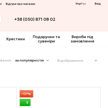
Укр
Рус
Вхід
ог
Відгуки про магазин
+38 (050) 871 08 02
Подарунки та
Вироби під
Хрестики
сувеніри
замовлення
вання:
за популярністю
Відображення:
−17%
3