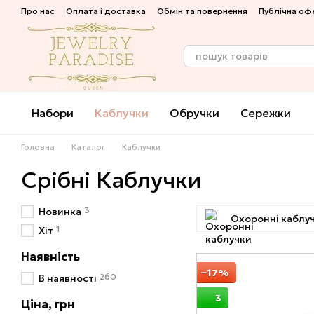
Перейти до основного контенту
Про нас
Оплата і доставка
Обмін та повернення
Публічна оф
Набори
Каблучки
Обручки
Сережки
Головна
Каталог
Каблучки
Срібні Каблучки
3
Новинка
Охоронні каблу
1
Хіт
Наявність
−17%
260
В наявності
3
Ціна, грн