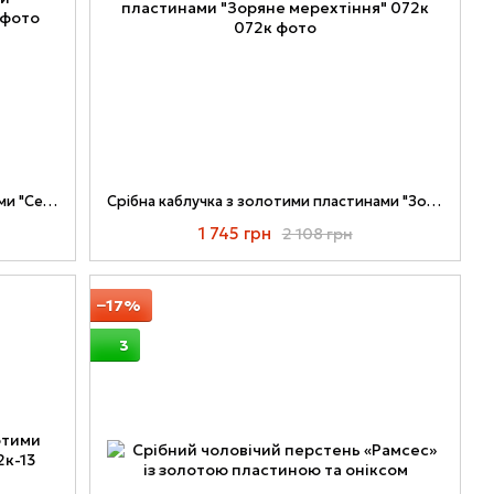
Срібна каблучка з золотими пластинами "Секрет" 074к
Срібна каблучка з золотими пластинами "Зоряне мерехтіння" 072к
1 745 грн
2 108 грн
−17%
3