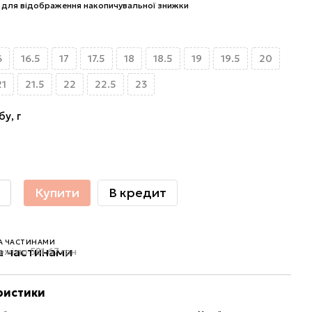
для відображення накопичувальної знижки
6
16.5
17
17.5
18
18.5
19
19.5
20
21
21.5
22
22.5
23
бу, г
Купити
В кредит
А ЧАСТИНАМИ
ежі по 581.67 грн
ристики