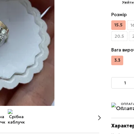
%
Увійти
Розмір
15.5
1
20.5
Вага виро
3.3
ОПЛАТ
3 плат
Характе