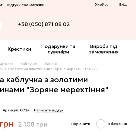
Укр
Рус
Вхід
ог
Відгуки про магазин
+38 (050) 871 08 02
Подарунки та
Вироби під
Хрестики
сувеніри
замовлення
Каталог
Каблучки
Жіночі
учка з золотими пластинами "Зоряне мерехтіння" 072к
а каблучка з золотими
инами "Зоряне мерехтіння"
Артикул: 072к
Написати відгук
 грн
2 108 грн
Порівняти
В бажання