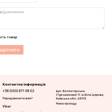
ніть товар
адіслати
Контактна інформація
+38 (050) 871 08 02
вул. Волонтерська
(Турчанінова) 11, м.Біла Церква,
Передзвонити вам?
Київська обл.,09113
Мапа проїзду
Viber