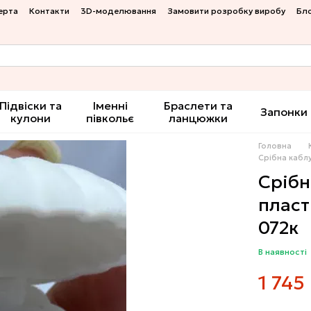
ерта
Контакти
3D-моделювання
Замовити розробку виробу
Бл
Підвіски та
Іменні
Браслети та
Запонки
кулони
півкольє
ланцюжки
Головна
Срібна кабл
Срібн
пласт
072к
В наявності
1 745