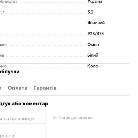
обництва
Україна
, г
3.3
Жіночий
925/375
авки
Фіаніт
нів
Білий
еню
Коло
аблучки
а
Оплата
Гарантія
дгук або коментар
Увійти за допомогою