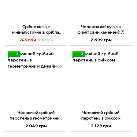
Срібне кільце
Чоловіча каблучка з
мінімалістичне зі срібла,
фіанітовим каменем(17)
кільце з геометричною
745 грн
2 699 грн
900 грн
формою
3
3
Чоловічий срібний
Чоловічий срібний
перстень з геометричним
перстень з оніксом
дизайном
2 049 грн
2 129 грн