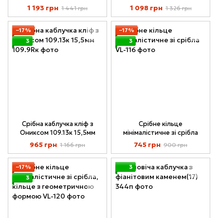
1 193 грн
1 098 грн
1 441 грн
1 326 грн
−17%
−17%
3
3
Срібна каблучка кліф з
Срібне кільце
Ониксом 109.13к 15,5мм
мінімалістичне зі срібла
965 грн
745 грн
1 166 грн
900 грн
−17%
3
3