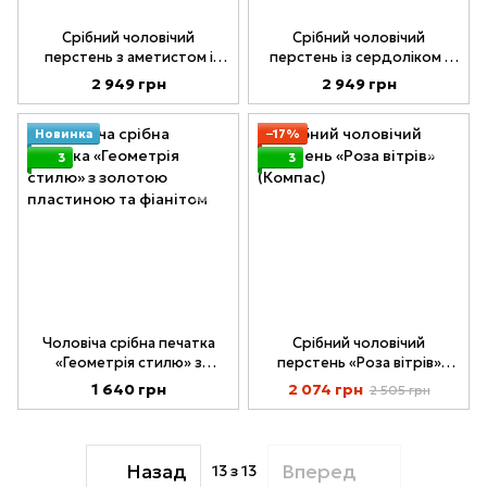
Срібний чоловічий
Срібний чоловічий
перстень з аметистом і
перстень із сердоліком і
золотими напайками
золотими напайками
2 949 грн
2 949 грн
Новинка
−17%
3
3
Чоловіча срібна печатка
Срібний чоловічий
«Геометрія стилю» з
перстень «Роза вітрів»
золотою пластиною та
(Компас)
1 640 грн
2 074 грн
2 505 грн
фіанітом
Назад
Вперед
13
з 13