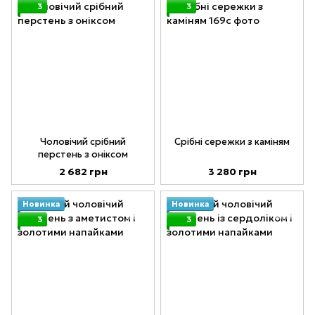
3
3
Чоловічий срібний
Срібні сережки з каміням
перстень з оніксом
2 682 грн
3 280 грн
Новинка
Новинка
3
3