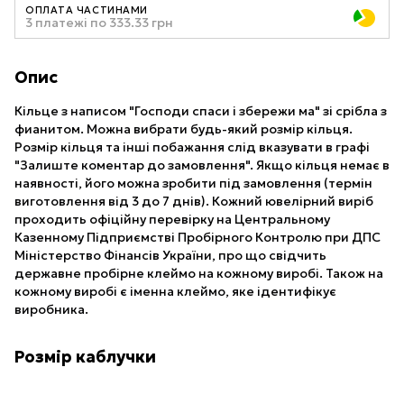
ОПЛАТА ЧАСТИНАМИ
3 платежі по 333.33 грн
Опис
Кільце з написом "Господи спаси і збережи ма" зі срібла з
фианитом. Можна вибрати будь-який розмір кільця.
Розмір кільця та інші побажання слід вказувати в графі
"Залиште коментар до замовлення". Якщо кільця немає в
наявності, його можна зробити під замовлення (термін
виготовлення від 3 до 7 днів). Кожний ювелірний виріб
проходить офіційну перевірку на Центральному
Казенному Підприємстві Пробірного Контролю при ДПС
Міністерство Фінансів України, про що свідчить
державне пробірне клеймо на кожному виробі. Також на
кожному виробі є іменна клеймо, яке ідентифікує
виробника.
Розмір каблучки