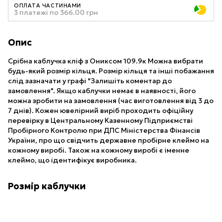
ОПЛАТА ЧАСТИНАМИ
3 платежі по 366.00 грн
Опис
Срібна каблучка кліф з Ониксом 109.9к Можна вибрати
будь-який розмір кільця. Розмір кільця та інші побажання
слід зазначати у графі "Залишіть коментар до
замовлення". Якщо каблучки немає в наявності, його
можна зробити на замовлення (час виготовлення від 3 до
7 днів). Кожен ювелірний виріб проходить офіційну
перевірку в Центральному Казенному Підприємстві
Пробірного Контролю при ДПС Міністерства Фінансів
України, про що свідчить державне пробірне клеймо на
кожному виробі. Також на кожному виробі є іменне
клеймо, що ідентифікує виробника.
Розмір каблучки