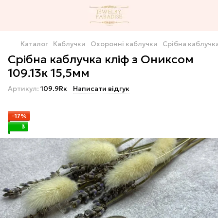
Каталог
Каблучки
Охоронні каблучки
Срібна каблучка
Срібна каблучка кліф з Ониксом
109.13к 15,5мм
Артикул:
109.9Rк
Написати відгук
−17%
3