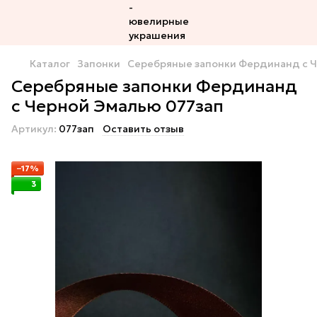
Каталог
Запонки
Серебряные запонки Фердинанд с Ч
Серебряные запонки Фердинанд
с Черной Эмалью 077зап
Артикул:
077зап
Оставить отзыв
−17%
3