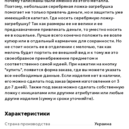
почему талисманы были именно из этого металла.
Поэтому, небольшая серебряная ложка-загребушка
помогает не только привлечь деньги, но и защитить уже
имеющийся капитал. Где носить серебряную ложку-
загребушку? Так как размеры ее не велики и ее
предназначение привлекать деньги, то уместно носить
ее в кошельке. Лучше всего конечно положить ее возле
купюр или в отдельный карманчик для сохранности. Но
не стоит носить ее в отделении с мелочью, так как
мелочь будет портить ее внешний вид и к тому же это
своеобразное пренебрежение предметом и
соответственно самой идеей. При нажатии на кнопку
"купить", появится форма заказа, где вы можете указать
все необходимые данные. Если изделия нет в наличии,
его можно сделать под заказ (время изготовления от 3
до 7 дней). Также под заказ можно сделать собственную
ложку с инициалами или другими атрибутами или любые
другие изделия (сумму и сроки уточняйте).
Характеристики
Страна производства
Украина