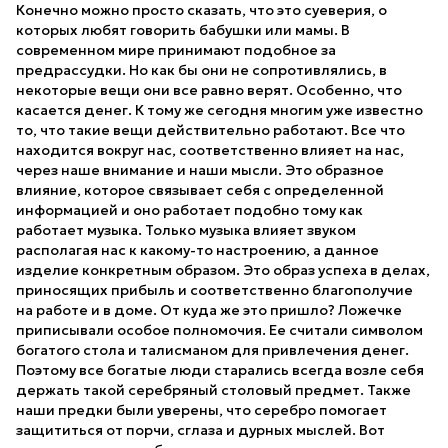
Конечно можно просто сказать, что это суеверия, о
которых любят говорить бабушки или мамы. В
современном мире принимают подобное за
предрассудки. Но как бы они не сопротивлялись, в
некоторые вещи они все равно верят. Особенно, что
касается денег. К тому же сегодня многим уже известно
то, что такие вещи действительно работают. Все что
находится вокруг нас, соответственно влияет на нас,
через наше внимание и наши мысли. Это образное
влияние, которое связывает себя с определенной
информацией и оно работает подобно тому как
работает музыка. Только музыка влияет звуком
располагая нас к какому-то настроению, а данное
изделие конкретным образом. Это образ успеха в делах,
приносящих прибыль и соответственно благополучие
на работе и в доме. От куда же это пришло? Ложечке
приписывали особое полномочия. Ее считали символом
богатого стола и талисманом для привлечения денег.
Поэтому все богатые люди старались всегда возле себя
держать такой серебряный столовый предмет. Также
наши предки были уверены, что серебро помогает
защититься от порчи, сглаза и дурных мыслей. Вот