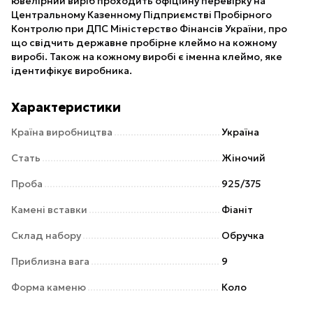
ювелірний виріб проходить офіційну перевірку на
Центральному Казенному Підприємстві Пробірного
Контролю при ДПС Міністерство Фінансів України, про
що свідчить державне пробірне клеймо на кожному
виробі. Також на кожному виробі є іменна клеймо, яке
ідентифікує виробника.
Характеристики
Країна виробництва
Україна
Стать
Жіночий
Проба
925/375
Камені вставки
Фіаніт
Склад набору
Обручка
Приблизна вага
9
Форма каменю
Коло