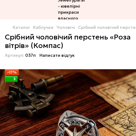
Каталог
Каблучки
Чоловічі
Срібний чоловічий перстен
Срібний чоловічий перстень «Роза
вітрів» (Компас)
Артикул:
037п
Написати відгук
−17%
3