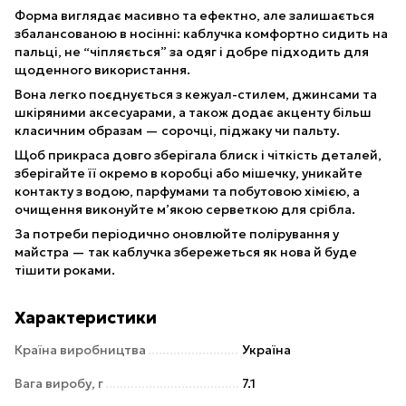
Форма виглядає масивно та ефектно, але залишається
збалансованою в носінні: каблучка комфортно сидить на
пальці, не “чіпляється” за одяг і добре підходить для
щоденного використання.
Вона легко поєднується з кежуал-стилем, джинсами та
шкіряними аксесуарами, а також додає акценту більш
класичним образам — сорочці, піджаку чи пальту.
Щоб прикраса довго зберігала блиск і чіткість деталей,
зберігайте її окремо в коробці або мішечку, уникайте
контакту з водою, парфумами та побутовою хімією, а
очищення виконуйте м’якою серветкою для срібла.
За потреби періодично оновлюйте полірування у
майстра — так каблучка збережеться як нова й буде
тішити роками.
Характеристики
Країна виробництва
Україна
Вага виробу, г
7.1