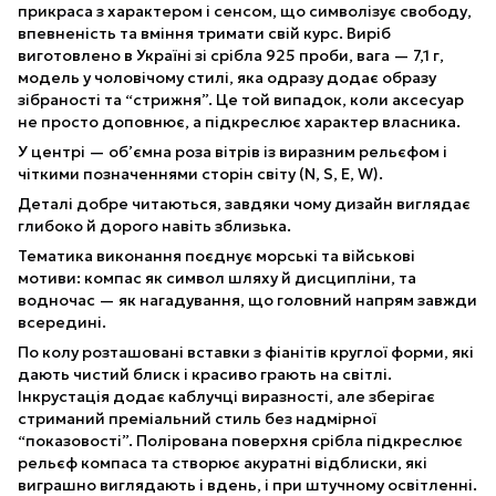
прикраса з характером і сенсом, що символізує свободу,
впевненість та вміння тримати свій курс. Виріб
виготовлено в Україні зі срібла 925 проби, вага — 7,1 г,
модель у чоловічому стилі, яка одразу додає образу
зібраності та “стрижня”. Це той випадок, коли аксесуар
не просто доповнює, а підкреслює характер власника.
У центрі — об’ємна роза вітрів із виразним рельєфом і
чіткими позначеннями сторін світу (N, S, E, W).
Деталі добре читаються, завдяки чому дизайн виглядає
глибоко й дорого навіть зблизька.
Тематика виконання поєднує морські та військові
мотиви: компас як символ шляху й дисципліни, та
водночас — як нагадування, що головний напрям завжди
всередині.
По колу розташовані вставки з фіанітів круглої форми, які
дають чистий блиск і красиво грають на світлі.
Інкрустація додає каблучці виразності, але зберігає
стриманий преміальний стиль без надмірної
“показовості”. Полірована поверхня срібла підкреслює
рельєф компаса та створює акуратні відблиски, які
виграшно виглядають і вдень, і при штучному освітленні.