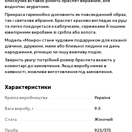
блискучих вставок робить браслет виразним, але
водночас акуратним.
Прикраса гармонійно доповнить як повсякденний образ,
так і святкове вбрання. Браслет красиво виглядає на руці
та легко поєднується з каблучками, сережками й іншими
ювелірними виробами зі срібла або золота.
Модель «Монро» стане чудовим подарунком для коханої
дівчини, дружини, мами або близької людини на день
народження, річницю чи іншу важливу подію.
Зверніть увагу: потрібний розмір браслета вкажіть у
коментарі до замовлення. Якщо виробу немає в
наявності, можливе виготовлення під замовлення.
Характеристики
Країна виробництва
Україна
Вага виробу, г
9.5
Стать
Жіночий
Проба
925/375