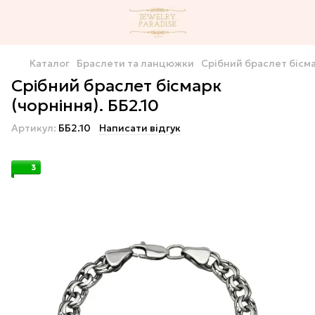
Каталог
Браслети та ланцюжки
Срібний браслет бісма
Срібний браслет бісмарк
(чорніння). ББ2.10
Артикул:
ББ2.10
Написати відгук
3