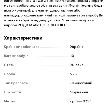
виготовлення від 1 до 2 тижнів.) А також можна вибрати
метал (срібло, золото), тип вставки (Фіаніт (можна будь-
якого кольору), діаманти, дорогоцінне або
напівдорогоцінне каміння) та інші параметри виробу Ви
можете вибрати індивідуально. Можливо покрити
вироби РОДІЄМ або ПОЗОЛОТОЮ.
Характеристики
Країна виробництва
Україна
Вага виробу, г
10
Стать
Унісекс
Проба
925
Тип браслета
Ланцюговий
Покриття
Чорнення
Метал
срібло 925°