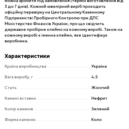
можна зробити під замовлення (термін виготовлення від
3 до 7 днів). Кожний ювелірний виріб проходить
офіційну перевірку на Центральному Казенному
Підприємстві Пробірного Контролю при ДПС
Міністерство Фінансів України, про що свідчить
державне пробірне клеймо на кожному виробі. Також на
кожному виробі є іменна клеймо, яке ідентифікує
виробника.
Характеристики
Країна виробництва
Україна
Вага виробу, г
4.5
Стать
Жіночий
Камені вставки
Нефрит
Колір каменів
Зелений
Форма каменю
Коло