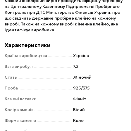
Кожний ювелірний виріб проходить офіційну перевірку
на Центральному Казенному Підприємстві Пробірного
Контролю при ДПС Міністерство Фінансів України, про
що свідчить державне пробірне клеймо на кожному
виробі. Також на кожному виробі є іменна клеймо, яке
ідентифікує виробника.
Характеристики
Країна виробництва
Україна
Вага виробу, г
7.2
Стать
Жіночий
Проба
925/375
Камені вставки
Фіаніт
Колір каменів
Білий
Форма каменю
Коло