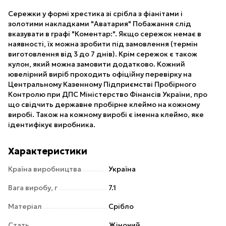
Сережки у формі хрестика зі срібла з фіанітами і
золотими накладками "Аватария" Побажання слід
вказувати в графі "Коментар:". Якщо сережок немає в
наявності, їх можна зробити під замовлення (термін
виготовлення від 3 до 7 днів). Крім сережок є також
кулон, який можна замовити додатково. Кожний
ювелірний виріб проходить офіційну перевірку на
Центральному Казенному Підприємстві Пробірного
Контролю при ДПС Міністерство Фінансів України, про
що свідчить державне пробірне клеймо на кожному
виробі. Також на кожному виробі є іменна клеймо, яке
ідентифікує виробника.
Характеристики
Країна виробництва
Україна
Вага виробу, г
7.1
Матеріал
Срібло
Стать
Жіночий