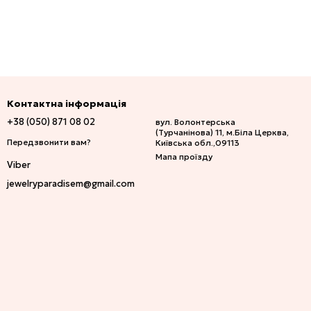
Контактна інформація
+38 (050) 871 08 02
вул. Волонтерська
(Турчанінова) 11, м.Біла Церква,
Передзвонити вам?
Київська обл.,09113
Мапа проїзду
Viber
jewelryparadisem@gmail.com