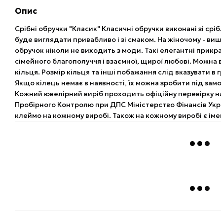
Опис
Срібні обручки "Класик" Класичні обручки виконані зі срі
буде виглядати привабливо і зі смаком. На жіночому - ви
обручок ніколи не виходить з моди. Такі елегантні при
сімейного благополуччя і взаємної, щирої любові. Можна
кільця. Розмір кільця та інші побажання слід вказувати в
Якщо кілець немає в наявності, їх можна зробити під замо
Кожний ювелірний виріб проходить офіційну перевірку 
Пробірного Контролю при ДПС Міністерство Фінансів Укр
клеймо на кожному виробі. Також на кожному виробі є ім