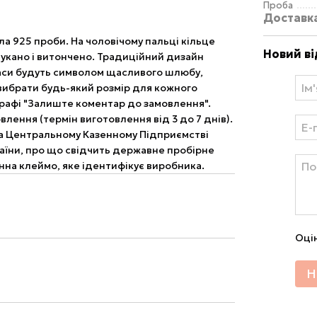
Проба
Доставк
бла 925 проби. На чоловічому пальці кільце
Новий ві
шукано і витончено. Традиційний дизайн
краси будуть символом щасливого шлюбу,
 вибрати будь-який розмір для кожного
 графі "Залиште коментар до замовлення".
влення (термін виготовлення від 3 до 7 днів).
на Центральному Казенному Підприємстві
аїни, про що свідчить державне пробірне
енна клеймо, яке ідентифікує виробника.
Оці
Н