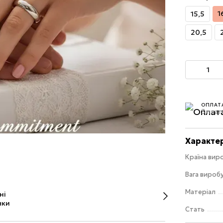
1
15,5
20,5
ОПЛАТ
3 плат
Характе
Країна вир
Вага виробу
Матеріал
Стать