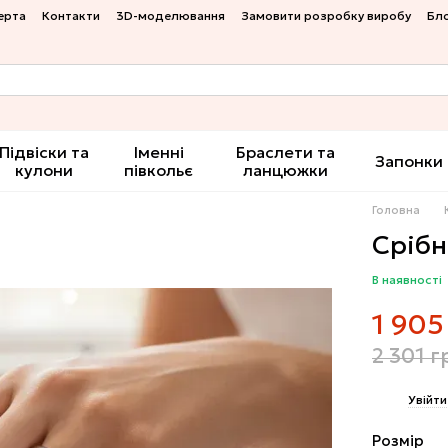
ерта
Контакти
3D-моделювання
Замовити розробку виробу
Бл
Підвіски та
Іменні
Браслети та
Запонки
кулони
півкольє
ланцюжки
Головна
Срібн
В наявності
1 905
2 301 г
%
Увійти
Розмір