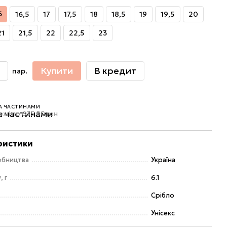
6
16,5
17
17,5
18
18,5
19
19,5
20
21
21,5
22
22,5
23
Купити
В кредит
пар.
А ЧАСТИНАМИ
ежі по 635.00 грн
ристики
обництва
Україна
, г
6.1
Срібло
Унісекс