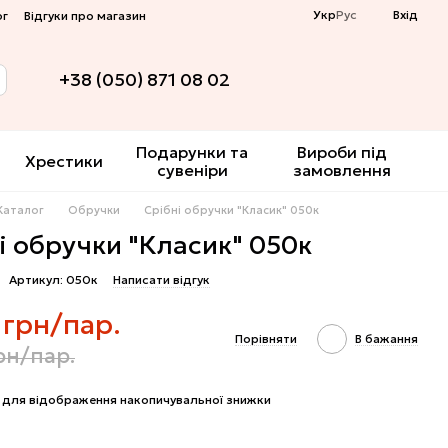
Укр
Рус
Вхід
ог
Відгуки про магазин
+38 (050) 871 08 02
Подарунки та
Вироби під
Хрестики
сувеніри
замовлення
Каталог
Обручки
Срібні обручки "Класик" 050к
і обручки "Класик" 050к
Артикул: 050к
Написати відгук
 грн/пар.
Порівняти
В бажання
рн/пар.
для відображення накопичувальної знижки