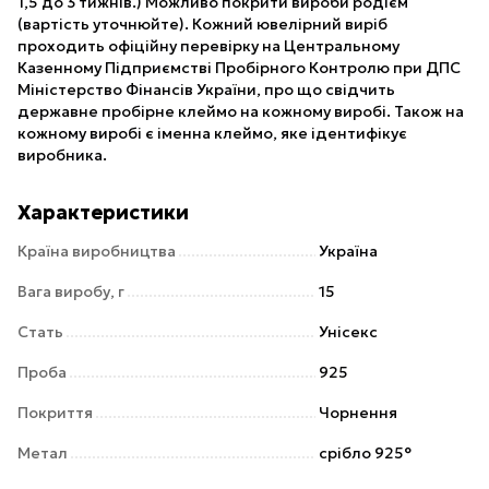
1,5 до 3 тижнів.) Можливо покрити вироби родієм
(вартість уточнюйте). Кожний ювелірний виріб
проходить офіційну перевірку на Центральному
Казенному Підприємстві Пробірного Контролю при ДПС
Міністерство Фінансів України, про що свідчить
державне пробірне клеймо на кожному виробі. Також на
кожному виробі є іменна клеймо, яке ідентифікує
виробника.
Характеристики
Країна виробництва
Україна
Вага виробу, г
15
Стать
Унісекс
Проба
925
Покриття
Чорнення
Метал
срібло 925°