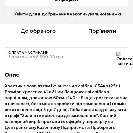
Увійти
для відображення накопичувальної знижки
%
До обраного
Порівняти
ОПЛАТА ЧАСТИНАМИ
3 платежі по 8 500.00 грн
Опис
Хрестик з розп'яттям і фіанітами з срібла 1034кр (25г.)
Розміри хрестика 41 х 81 мм Ланцюжок зі срібла з
чорнінням, довжиною 60см. (140г.) Якщо хрестика немає
в наявності, його можна зробити під замовлення (термін
виготовлення від 3 до 7 днів). Побажання слід вказувати
в графі "Залиште коментар до замовлення". Кожний
ювелірний виріб проходить офіційну перевірку на
Центральному Казенному Підприємстві Пробірного