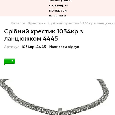
Каталог
Хрестики
Срібний хрестик 1034кр з ланцюжк
Срібний хрестик 1034кр з
ланцюжком 4445
Артикул:
1034кр-4445
Написати відгук
3