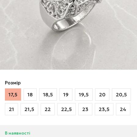
Розмір
17,5
18
18,5
19
19,5
20
20,5
21
21,5
22
22,5
23
23,5
24
В наявності