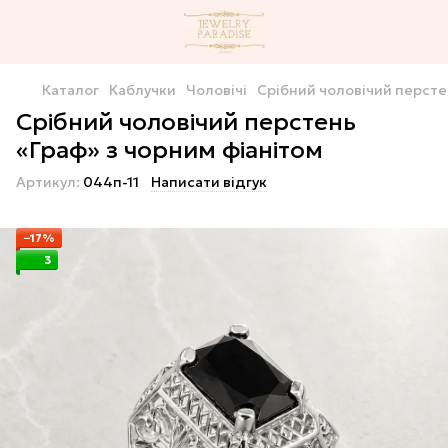
Каталог
Каблучки
Чоловічі
Срібний чоловічий персте
Срібний чоловічий перстень
«Граф» з чорним фіанітом
Артикул:
044п-11
Написати відгук
−17%
3