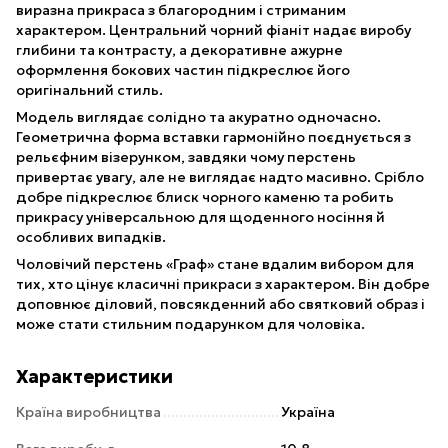
виразна прикраса з благородним і стриманим
характером. Центральний чорний фіаніт надає виробу
глибини та контрасту, а декоративне ажурне
оформлення бокових частин підкреслює його
оригінальний стиль.
Модель виглядає солідно та акуратно одночасно.
Геометрична форма вставки гармонійно поєднується з
рельєфним візерунком, завдяки чому перстень
привертає увагу, але не виглядає надто масивно. Срібло
добре підкреслює блиск чорного каменю та робить
прикрасу універсальною для щоденного носіння й
особливих випадків.
Чоловічий перстень «Граф» стане вдалим вибором для
тих, хто цінує класичні прикраси з характером. Він добре
доповнює діловий, повсякденний або святковий образ і
може стати стильним подарунком для чоловіка.
Характеристики
Країна виробництва
Україна