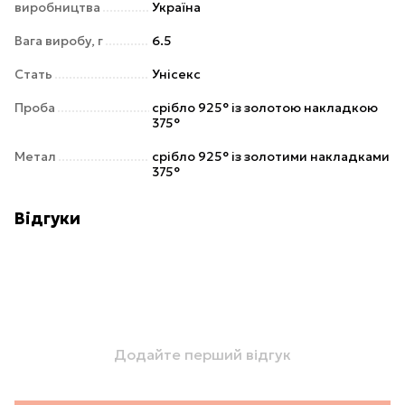
виробництва
Україна
Вага виробу, г
6.5
Стать
Унісекс
Проба
срібло 925° із золотою накладкою
375°
Метал
срібло 925° із золотими накладками
375°
Відгуки
Додайте перший відгук