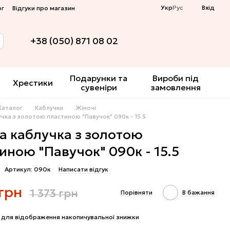
Укр
Рус
Вхід
ог
Відгуки про магазин
+38 (050) 871 08 02
Подарунки та
Вироби під
Хрестики
сувеніри
замовлення
Каталог
Каблучки
Жіночі
учка з золотою пластиною "Павучок" 090к - 15.5
а каблучка з золотою
иною "Павучок" 090к - 15.5
Артикул: 090к
Написати відгук
 грн
1 373 грн
Порівняти
В бажання
для відображення накопичувальної знижки