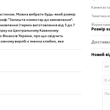
Камені вст
 пластиною. Можна вибрати будь-який розмір
Тематика 
 графі "Залиште коментар до замовлення".
Форма кам
амовлення (термін виготовлення від 3 до 7
Розмір к
вірку на Центральному Казенному
 Фінансів України, про що свідчить
ожному виробі є іменна клеймо, яке
Доставк
Новий ві