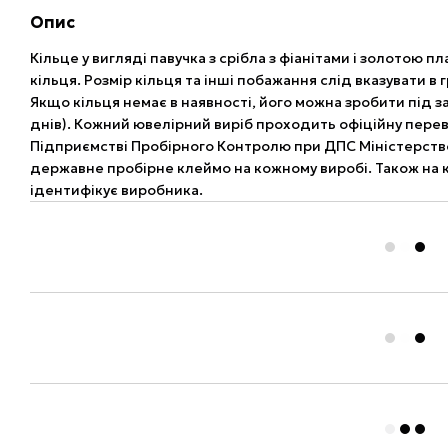
Опис
Кільце у вигляді павучка з срібла з фіанітами і золотою
кільця. Розмір кільця та інші побажання слід вказувати в
Якщо кільця немає в наявності, його можна зробити під з
днів). Кожний ювелірний виріб проходить офіційну пере
Підприємстві Пробірного Контролю при ДПС Міністерство
державне пробірне клеймо на кожному виробі. Також на к
ідентифікує виробника.